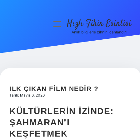
Hızlı Fikir Esintisi
menüyü
aç
Anlık bilgilerle zihnini canlandır!
Anasayfa
Gizlilik Politikası
Yasal Uyarı
Hakkımızda
ILK ÇIKAN FILM NEDIR ?
Tarih: Mayıs 6, 2026
KÜLTÜRLERIN İZINDE:
ŞAHMARAN’I
KEŞFETMEK