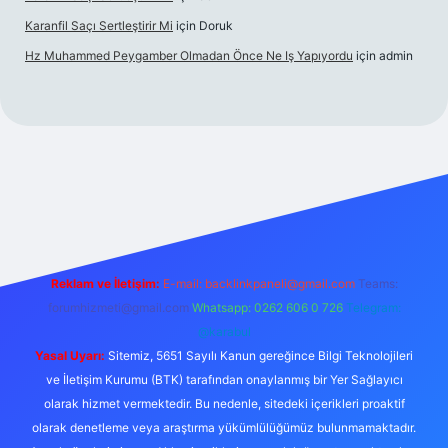
Karanfil Saçı Sertleştirir Mi
için
Doruk
Hz Muhammed Peygamber Olmadan Önce Ne Iş Yapıyordu
için
admin
l giriş
tulipbett.net
Reklam ve İletişim:
E-mail:
backlinkpaneli@gmail.com
Teams:
forumhizmeti@gmail.com
Whatsapp: 0262 606 0 726
Telegram:
@karabul
Yasal Uyarı:
Sitemiz, 5651 Sayılı Kanun gereğince Bilgi Teknolojileri
ve İletişim Kurumu (BTK) tarafından onaylanmış bir Yer Sağlayıcı
olarak hizmet vermektedir. Bu nedenle, sitedeki içerikleri proaktif
olarak denetleme veya araştırma yükümlülüğümüz bulunmamaktadır.