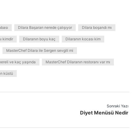
abası
Dilara Başaran nerede çalışıyor
Dilara boşandı mı
ı kimdir
Dilaranın boyu kaç
Dilaranın kocası kim
MasterChef Dilara ile Sergen sevgili mi
nereli ve kaç yaşında
MasterChef Dilaranın restoranı var mı
en küstü
Sonraki Yazı
Diyet Menüsü Nedir