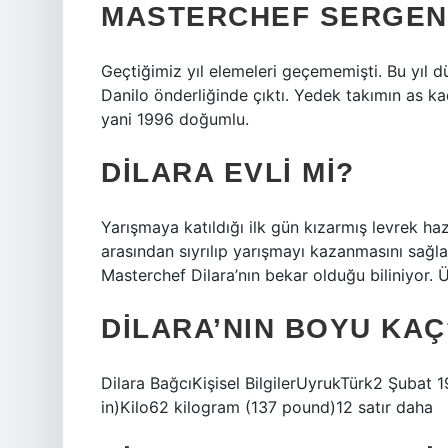
MASTERCHEF SERGEN
Geçtiğimiz yıl elemeleri geçememişti. Bu yıl d
Danilo önderliğinde çıktı. Yedek takımın as k
yani 1996 doğumlu.
DILARA EVLI MI?
Yarışmaya katıldığı ilk gün kızarmış levrek ha
arasından sıyrılıp yarışmayı kazanmasını sa
Masterchef Dilara’nın bekar olduğu biliniyor. Ü
DILARA’NIN BOYU KAÇ
Dilara BağcıKişisel BilgilerUyrukTürk2 Şubat 
in)Kilo62 kilogram (137 pound)12 satır daha