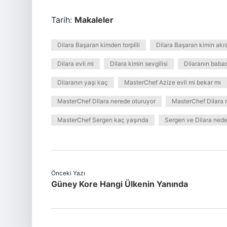
Tarih:
Makaleler
Dilara Başaran kimden torpilli
Dilara Başaran kimin akr
Dilara evli mi
Dilara kimin sevgilisi
Dilaranın babas
Dilaranın yaşı kaç
MasterChef Azize evli mi bekar mı
MasterChef Dilara nerede oturuyor
MasterChef Dilara 
MasterChef Sergen kaç yaşında
Sergen ve Dilara ned
Önceki Yazı
Güney Kore Hangi Ülkenin Yanında