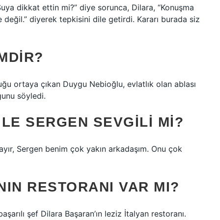
“Suya dikkat ettin mi?” diye sorunca, Dilara, “Konuşma
eğil.” diyerek tepkisini dile getirdi. Kararı burada siz
IMDIR?
olduğu ortaya çıkan Duygu Nebioğlu, evlatlık olan ablası
ğunu söyledi.
LE SERGEN SEVGILI MI?
 Hayır, Sergen benim çok yakın arkadaşım. Onu çok
NIN RESTORANI VAR MI?
arılı şef Dilara Başaran’ın leziz İtalyan restoranı.