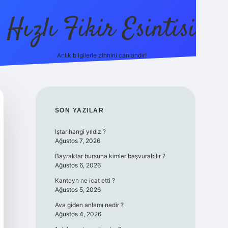
Hızlı Fikir Esintisi
Anlık bilgilerle zihnini canlandır!
hiltonbet güncel 
SIDEBAR
SON YAZILAR
Iştar hangi yıldız ?
Ağustos 7, 2026
Bayraktar bursuna kimler başvurabilir ?
Ağustos 6, 2026
Kanteyn ne icat etti ?
Ağustos 5, 2026
Ava giden anlamı nedir ?
Ağustos 4, 2026