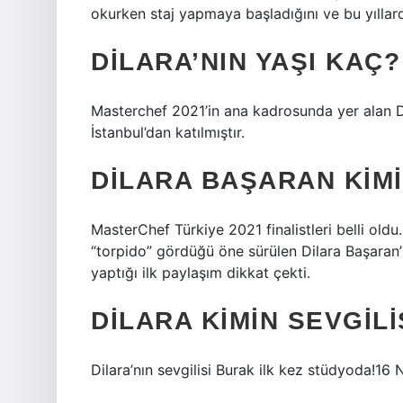
okurken staj yapmaya başladığını ve bu yılla
DILARA’NIN YAŞI KAÇ?
Masterchef 2021’in ana kadrosunda yer alan Di
İstanbul’dan katılmıştır.
DILARA BAŞARAN KIM
MasterChef Türkiye 2021 finalistleri belli old
“torpido” gördüğü öne sürülen Dilara Başaran
yaptığı ilk paylaşım dikkat çekti.
DILARA KIMIN SEVGILI
Dilara’nın sevgilisi Burak ilk kez stüdyoda!16