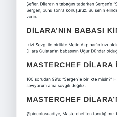
Şefler, Dilara’nın tabağını tadarken Sergen’e 
Sergen, bunu sonra konuşuruz. Bu senin elinde d
verin.
DILARA’NIN BABASI K
İkizi Sevgi ile birlikte Metin Akpınar’ın kızı 
Dilara Gülatan’ın babasının Uğur Dündar oldu
MASTERCHEF DILARA I
100 sorudan 99’u: “Sergen’le birlikte misin?”
seviyorum ama sevgili değiliz.
MASTERCHEF DILARA’
@piccolosuadiye, Masterchef’ten tanıdığımız baş