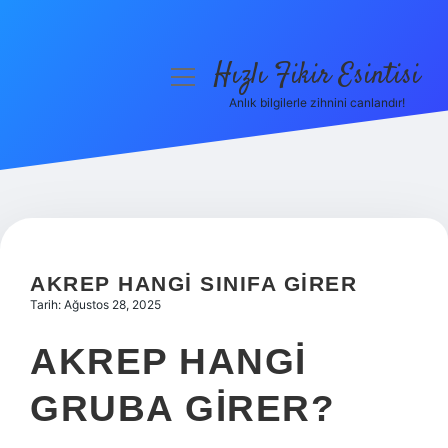
Hızlı Fikir Esintisi
menüyü
aç
Anlık bilgilerle zihnini canlandır!
Anasayfa
Gizlilik Politikası
Yasal Uyarı
Hakkımızda
AKREP HANGI SINIFA GIRER
Tarih: Ağustos 28, 2025
AKREP HANGI
GRUBA GIRER?