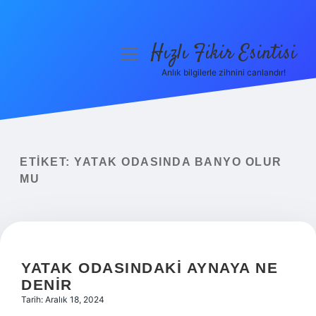
Hızlı Fikir Esintisi
menüyü
aç
Anlık bilgilerle zihnini canlandır!
Anasayfa
Gizlilik Politikası
Yasal Uyarı
ETIKET:
YATAK ODASINDA BANYO OLUR
MU
Hakkımızda
YATAK ODASINDAKI AYNAYA NE
DENIR
Tarih: Aralık 18, 2024