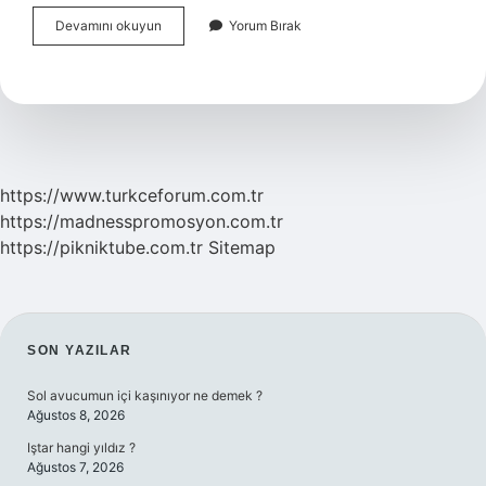
Yatak
Devamını okuyun
Yorum Bırak
Odasındaki
Aynaya
Ne
Denir
https://www.turkceforum.com.tr
https://madnesspromosyon.com.tr
https://pikniktube.com.tr
Sitemap
SIDEBAR
SON YAZILAR
Sol avucumun içi kaşınıyor ne demek ?
Ağustos 8, 2026
Iştar hangi yıldız ?
Ağustos 7, 2026