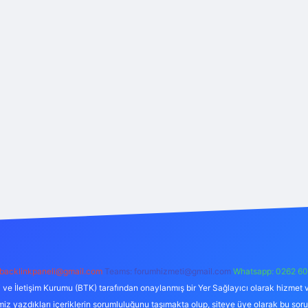
backlinkpaneli@gmail.com
Teams:
forumhizmeti@gmail.com
Whatsapp: 0262 60
i ve İletişim Kurumu (BTK) tarafından onaylanmış bir Yer Sağlayıcı olarak hizmet v
azdıkları içeriklerin sorumluluğunu taşımakta olup, siteye üye olarak bu sorumlul