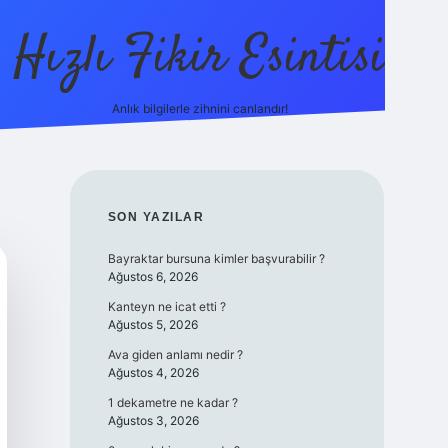
Hızlı Fikir Esintisi
Anlık bilgilerle zihnini canlandır!
hiltonbet gü
SIDEBAR
SON YAZILAR
Bayraktar bursuna kimler başvurabilir ?
Ağustos 6, 2026
Kanteyn ne icat etti ?
Ağustos 5, 2026
Ava giden anlamı nedir ?
Ağustos 4, 2026
1 dekametre ne kadar ?
Ağustos 3, 2026