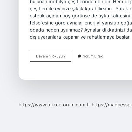
bulunan mobilya çeşitlerinden biridir. Hem de
çeşitleri ile evinize şıklık katabilirsiniz. Ya
estetik açıdan hoş görünse de uyku kalitesini 
felsefesine göre aynalar enerjiyi yansıtıp çoğa
odada neden uyunmaz? Aynalar dikkatinizi dağı
dış uyaranlara kapanır ve rahatlamaya başlar.
Yatak
Devamını okuyun
Yorum Bırak
Odasındaki
Aynaya
Ne
Denir
https://www.turkceforum.com.tr
https://madnessp