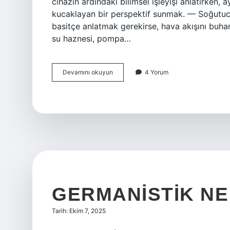
cihazın ardındaki bilimsel işleyişi anlatırken,
kucaklayan bir perspektif sunmak. — Soğutucu 
basitçe anlatmak gerekirse, hava akışını buharla
su haznesi, pompa…
Soğutucu
Devamını okuyun
4 Yorum
vantilatör
nasıl
çalışır
?
GERMANISTIK NE 
Tarih: Ekim 7, 2025