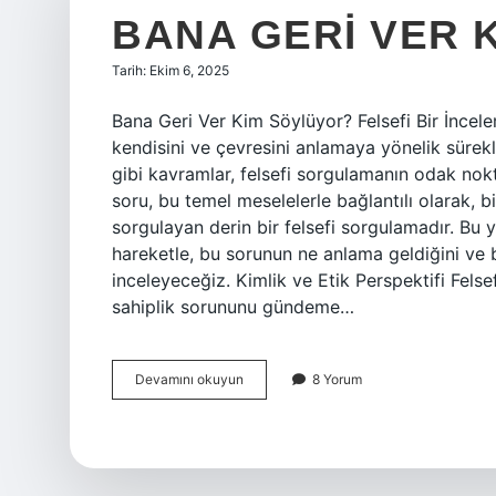
BANA GERI VER 
Tarih: Ekim 6, 2025
Bana Geri Ver Kim Söylüyor? Felsefi Bir İncele
kendisini ve çevresini anlamaya yönelik sürekli 
gibi kavramlar, felsefi sorgulamanın odak nokta
soru, bu temel meselelerle bağlantılı olarak, bi
sorgulayan derin bir felsefi sorgulamadır. Bu y
hareketle, bu sorunun ne anlama geldiğini ve bir
inceleyeceğiz. Kimlik ve Etik Perspektifi Felse
sahiplik sorununu gündeme…
Bana
Devamını okuyun
8 Yorum
geri
ver
kim
söylüyor
?