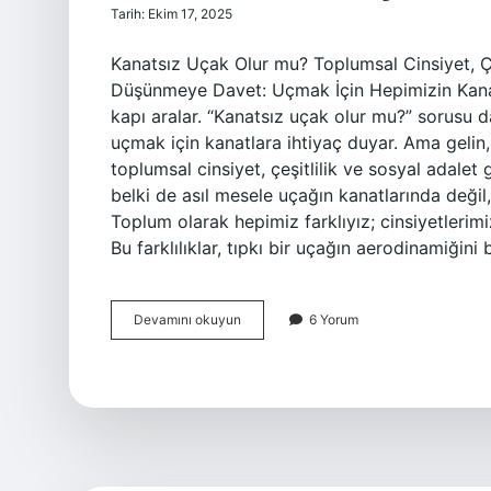
Tarih: Ekim 17, 2025
Kanatsız Uçak Olur mu? Toplumsal Cinsiyet, Çeş
Düşünmeye Davet: Uçmak İçin Hepimizin Kanad
kapı aralar. “Kanatsız uçak olur mu?” sorusu d
uçmak için kanatlara ihtiyaç duyar. Ama gelin,
toplumsal cinsiyet, çeşitlilik ve sosyal adale
belki de asıl mesele uçağın kanatlarında değil
Toplum olarak hepimiz farklıyız; cinsiyetlerimiz
Bu farklılıklar, tıpkı bir uçağın aerodinamiğini
Kanatsız
Devamını okuyun
6 Yorum
uçak
olur
mu
?