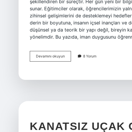
şekillendiren bir süreçtir. Her gün yeni bir bi
sunar. Eğitimciler olarak, öğrencilerimizin ya
zihinsel gelişimlerini de desteklemeyi hedefl
derin bir boyutuna, insanın içsel inançları ve d
düşünsel ya da teorik bir yapı değil, bireyin ka
yönelimdir. Bu yazıda, iman duygusunu öğre
İman
Devamını okuyun
8 Yorum
duygusu
nedir
?
KANATSIZ UÇAK 