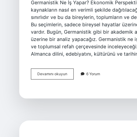
Germanistik Ne İş Yapar? Ekonomik Perspektifte
kaynakların nasıl en verimli şekilde dağıtıla
sınırlıdır ve bu da bireylerin, toplumların ve d
Bu seçimlerin, sadece bireysel hayatlar üzerin
vardır. Bugün, Germanistik gibi bir akademik a
üzerine bir analiz yapacağız. Germanistik ne i
ve toplumsal refah çerçevesinde inceleyeceği
Almanca dilini, edebiyatını, kültürünü ve tarih
Germanistik
Devamını okuyun
6 Yorum
ne
iş
yapar
?