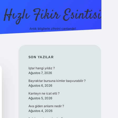
Hızlı Fikir Esintisi
Anlık bilgilerle zihnini canlandır!
hiltonbet günce
SIDEBAR
SON YAZILAR
Iştar hangi yıldız ?
Ağustos 7, 2026
Bayraktar bursuna kimler başvurabilir ?
Ağustos 6, 2026
Kanteyn ne icat etti ?
Ağustos 5, 2026
Ava giden anlamı nedir ?
Ağustos 4, 2026