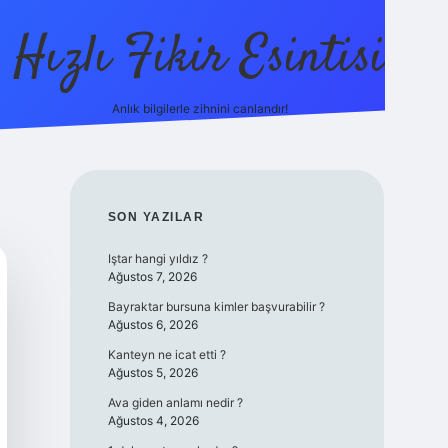
Hızlı Fikir Esintisi
Anlık bilgilerle zihnini canlandır!
hiltonbet gü
SIDEBAR
SON YAZILAR
Iştar hangi yıldız ?
Ağustos 7, 2026
Bayraktar bursuna kimler başvurabilir ?
Ağustos 6, 2026
Kanteyn ne icat etti ?
Ağustos 5, 2026
Ava giden anlamı nedir ?
Ağustos 4, 2026