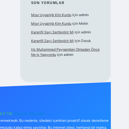
SON YORUMLAR
Mısır Uygarlığı Kim Kurdu
için
admin
Mısır Uygarlığı Kim Kurdu
için
Metin
Karanfil Saçı Sertleştirir Mi
için
admin
Karanfil Saçı Sertleştirir Mi
için
Doruk
Hz Muhammed Peygamber Olmadan Önce
Ne Iş Yapıyordu
için
admin
6 0 726
Telegram: @karabul
ermektedir. Bu nedenle, sitedeki içerikleri proaktif olarak denetleme
uğu kabul etmiş sayılırlar. Bu internet sitesi, herhangi bir marka,