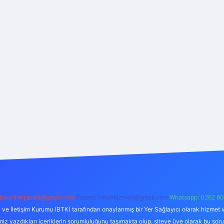
backlinkpaneli@gmail.com
Teams:
forumhizmeti@gmail.com
Whatsapp: 0262 60
i ve İletişim Kurumu (BTK) tarafından onaylanmış bir Yer Sağlayıcı olarak hizmet v
azdıkları içeriklerin sorumluluğunu taşımakta olup, siteye üye olarak bu sorumlul