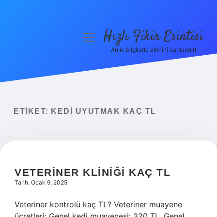
Hızlı Fikir Esintisi
menüyü
aç
Anlık bilgilerle zihnini canlandır!
Anasayfa
Gizlilik Politikası
Yasal Uyarı
ETIKET:
KEDI UYUTMAK KAÇ TL
Hakkımızda
VETERINER KLINIĞI KAÇ TL
Tarih: Ocak 9, 2025
Veteriner kontrolü kaç TL? Veteriner muayene
ücretleri: Genel kedi muayenesi: 320 TL. Genel