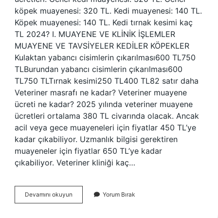
köpek muayenesi: 320 TL. Kedi muayenesi: 140 TL.
Köpek muayenesi: 140 TL. Kedi tırnak kesimi kaç
TL 2024? I. MUAYENE VE KLİNİK İŞLEMLER
MUAYENE VE TAVSİYELER KEDİLER KÖPEKLER
Kulaktan yabancı cisimlerin çıkarılması600 TL750
TLBurundan yabancı cisimlerin çıkarılması600
TL750 TLTırnak kesimi250 TL400 TL82 satır daha
Veteriner masrafı ne kadar? Veteriner muayene
ücreti ne kadar? 2025 yılında veteriner muayene
ücretleri ortalama 380 TL civarında olacak. Ancak
acil veya gece muayeneleri için fiyatlar 450 TL’ye
kadar çıkabiliyor. Uzmanlık bilgisi gerektiren
muayeneler için fiyatlar 650 TL’ye kadar
çıkabiliyor. Veteriner kliniği kaç…
Veteriner
Devamını okuyun
Yorum Bırak
Kliniği
Kaç