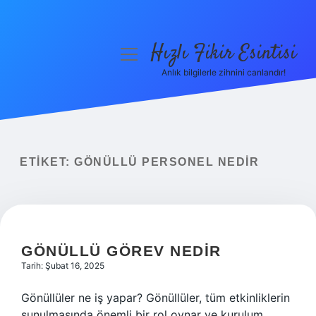
Hızlı Fikir Esintisi
menüyü
aç
Anlık bilgilerle zihnini canlandır!
Anasayfa
Gizlilik Politikası
Yasal Uyarı
ETIKET:
GÖNÜLLÜ PERSONEL NEDIR
Hakkımızda
GÖNÜLLÜ GÖREV NEDIR
Tarih: Şubat 16, 2025
Gönüllüler ne iş yapar? Gönüllüler, tüm etkinliklerin
sunulmasında önemli bir rol oynar ve kurulum,