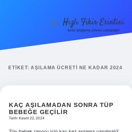
Hızlı Fikir Esintisi
menüyü
aç
Anlık bilgilerle zihnini canlandır!
Anasayfa
Gizlilik Politikası
Yasal Uyarı
ETIKET:
AŞILAMA ÜCRETI NE KADAR 2024
Hakkımızda
KAÇ AŞILAMADAN SONRA TÜP
BEBEĞE GEÇILIR
Tarih: Kasım 22, 2024
Tüp bebek raporu için kaç kez aşılama yapılmalı?