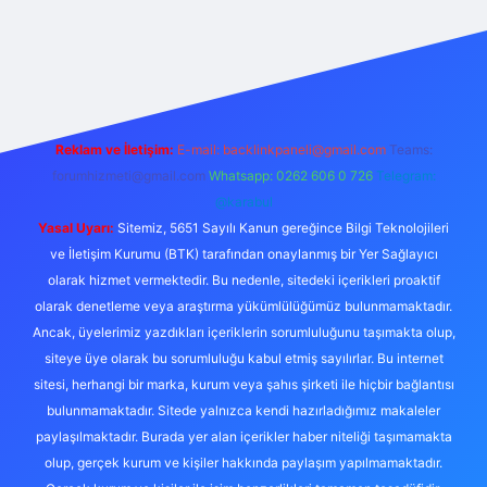
tonbet güncel giriş
tulipbett.net
Reklam ve İletişim:
E-mail:
backlinkpaneli@gmail.com
Teams:
forumhizmeti@gmail.com
Whatsapp: 0262 606 0 726
Telegram:
@karabul
Yasal Uyarı:
Sitemiz, 5651 Sayılı Kanun gereğince Bilgi Teknolojileri
ve İletişim Kurumu (BTK) tarafından onaylanmış bir Yer Sağlayıcı
olarak hizmet vermektedir. Bu nedenle, sitedeki içerikleri proaktif
olarak denetleme veya araştırma yükümlülüğümüz bulunmamaktadır.
Ancak, üyelerimiz yazdıkları içeriklerin sorumluluğunu taşımakta olup,
siteye üye olarak bu sorumluluğu kabul etmiş sayılırlar. Bu internet
sitesi, herhangi bir marka, kurum veya şahıs şirketi ile hiçbir bağlantısı
bulunmamaktadır. Sitede yalnızca kendi hazırladığımız makaleler
paylaşılmaktadır. Burada yer alan içerikler haber niteliği taşımamakta
olup, gerçek kurum ve kişiler hakkında paylaşım yapılmamaktadır.